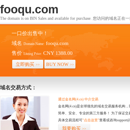
fooqu.com
The domain is on BIN Sales and available for purchase. 您访问的
一口价出售中！
域名
fooqu.com
Domain Name:
售价
CNY 1388.00
Listing Price:
立即购买
BUY NOW
>>
>>
域名交易方式：
通过金名网(4.cn) 中介交易
金名网(4.cn)是全球领先的域名交易服务机
简单、安全、专业的第三方服务！ 为了保证交
具体交易流程可
“点击这里”
查看或咨询support@
我要购买
>>