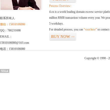
Process Overview:
4.cn is a world leading domain escrow service plat
million RMB transaction volume every year. We promi
联系所有人
5 workdays.
微信：15810106080
For detailed process, you can
“visit here”
or contact
QQ：780231698
BUY NOW
EMAIL：
>>
15810106080@163.com
电话：15810106080
Copyright © 1998 - 2
51La